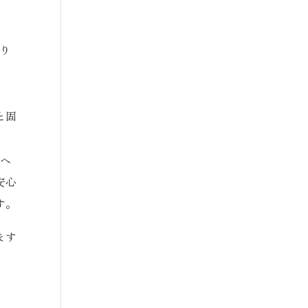
取り
と固
るヘ
安心
す。
ます