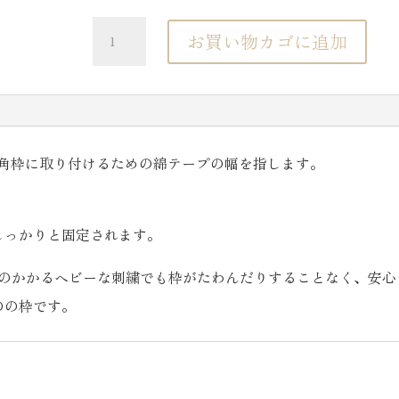
英
お買い物カゴに追加
国
製：
刺
繍
を角枠に取り付けるための綿テープの幅を指します。
用
角
枠
しっかりと固定されます。
個
負担のかかるヘビーな刺繍でも枠がたわんだりすることなく、安心
のの枠です。