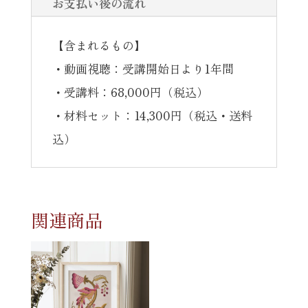
ス
お支払い後の流れ
ン：
【含まれるもの】
ゴ
・動画視聴：受講開始日より1年間
ー
・受講料：68,000円（税込）
ル
​・材料セット：14,300円（税込・送料
ド
込）
ワ
ー
ク
の
関連商品
ラ
ウ
ン
ド