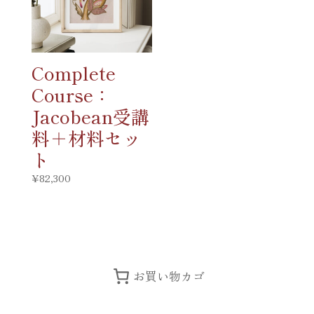
ブ
ロ
Complete
ー
Course：
チ
Jacobean受講
個
料＋材料セッ
ト
¥
82,300
お買い物カゴ